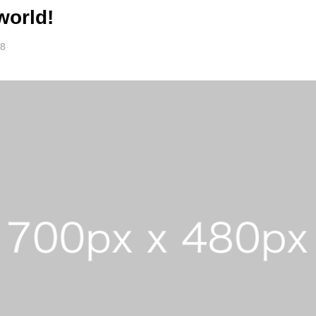
world!
18